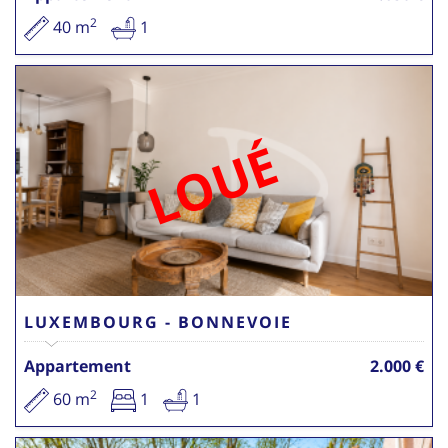
2
40 m
1
LOUÉ
LUXEMBOURG - BONNEVOIE
Appartement
2.000 €
2
60 m
1
1