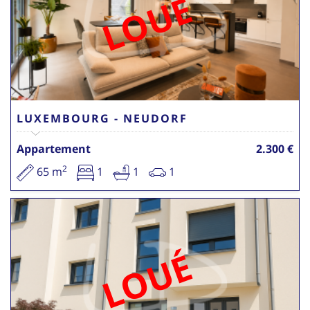
LOUÉ
LUXEMBOURG - NEUDORF
Appartement
2.300 €
2
65 m
1
1
1
LOUÉ