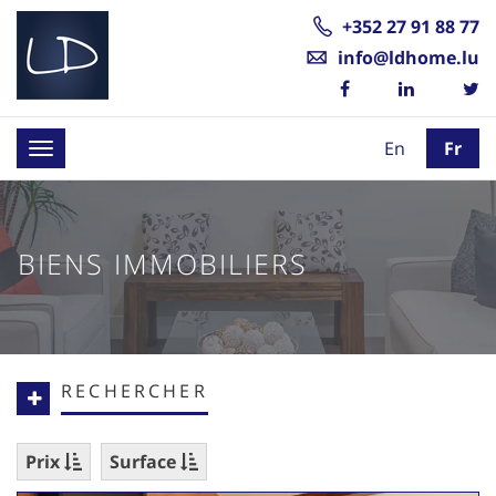
+352 27 91 88 77
info@ldhome.lu
En
Fr
Toggle
navigation
BIENS IMMOBILIERS
RECHERCHER
Prix
Surface