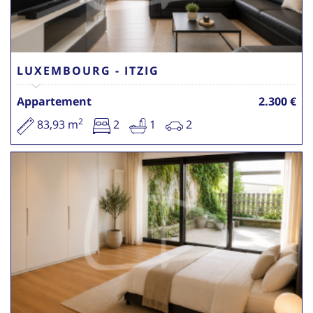
LUXEMBOURG - ITZIG
Appartement
2.300 €
2
83,93 m
2
1
2