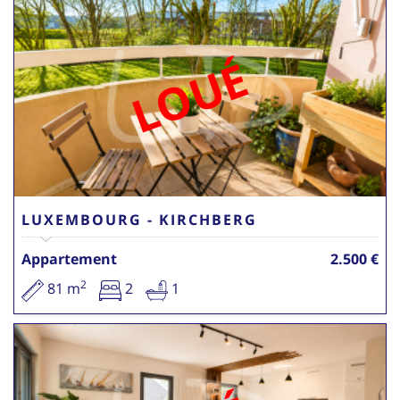
LOUÉ
LUXEMBOURG - KIRCHBERG
Appartement
2.500 €
2
81 m
2
1