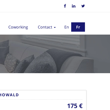
Coworking
Contact
En
Fr
 HOWALD
175 €