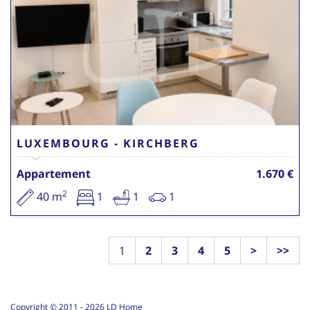
LUXEMBOURG - KIRCHBERG
Appartement
1.670 €
2
40 m
1
1
1
1
2
3
4
5
>
>>
Copyright © 2011 -
2026
LD Home