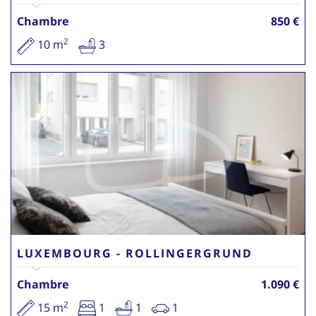
Chambre
850 €
2
10 m
3
LUXEMBOURG - ROLLINGERGRUND
Chambre
1.090 €
2
15 m
1
1
1