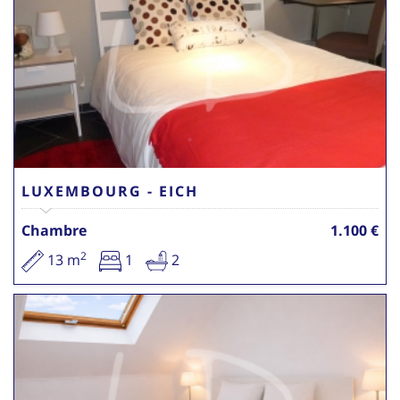
LUXEMBOURG - EICH
Chambre
1.100 €
2
13 m
1
2