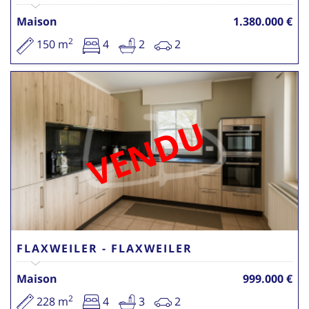
Maison
1.380.000 €
2
150 m
4
2
2
VENDU
FLAXWEILER - FLAXWEILER
Maison
999.000 €
2
228 m
4
3
2