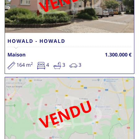
HOWALD - HOWALD
Maison
1.300.000 €
2
164 m
4
3
3
VENDU