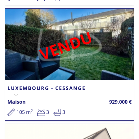
VENDU
LUXEMBOURG - CESSANGE
Maison
929.000 €
2
105 m
3
3