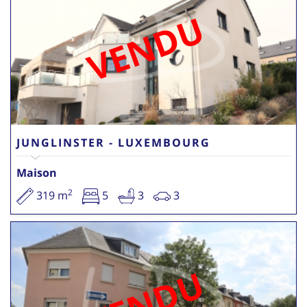
VENDU
JUNGLINSTER - LUXEMBOURG
Maison
2
319 m
5
3
3
VENDU