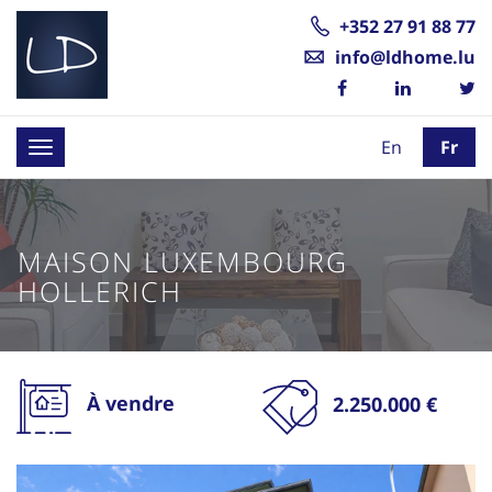
+352 27 91 88 77
info@ldhome.lu
En
Fr
Toggle
navigation
MAISON LUXEMBOURG
HOLLERICH
À vendre
2.250.000 €