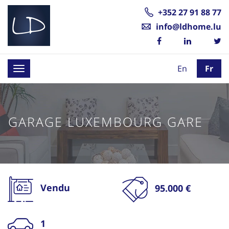
+352 27 91 88 77
info@ldhome.lu
En
Fr
Toggle
navigation
GARAGE LUXEMBOURG GARE
Vendu
95.000 €
1