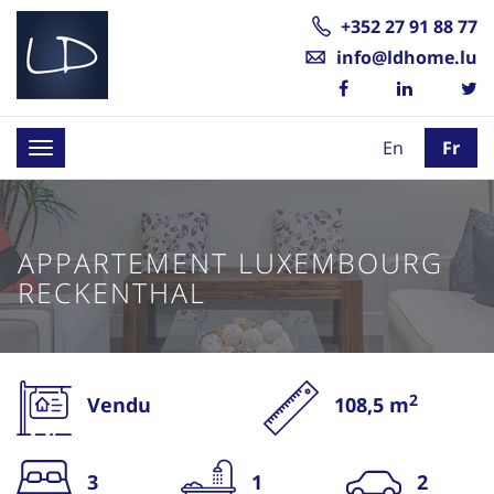
+352 27 91 88 77
info@ldhome.lu
En
Fr
Toggle
navigation
APPARTEMENT LUXEMBOURG
RECKENTHAL
2
Vendu
108,5 m
3
1
2