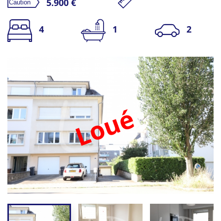
5.900 €
4
1
2
Loué