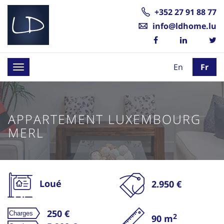
+352 27 91 88 77
info@ldhome.lu
En
Fr
Toggle
navigation
APPARTEMENT LUXEMBOURG
MERL
Loué
2.950 €
250 €
2
90 m