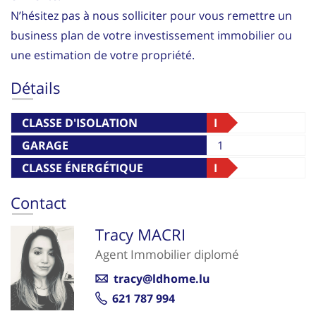
N’hésitez pas à nous solliciter pour vous remettre un
business plan de votre investissement immobilier ou
une estimation de votre propriété.
Détails
CLASSE D'ISOLATION
I
THERMIQUE
GARAGE
1
CLASSE ÉNERGÉTIQUE
I
Contact
Tracy MACRI
Agent Immobilier diplomé
tracy@ldhome.lu
621 787 994