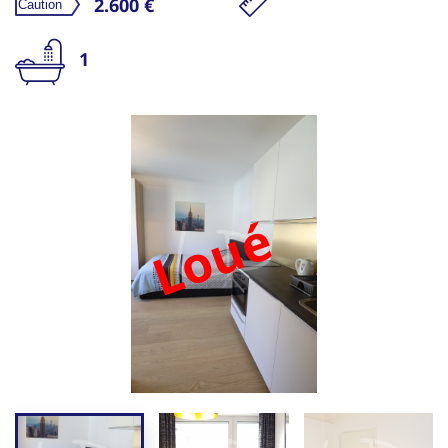
2.600 €
1
Loué