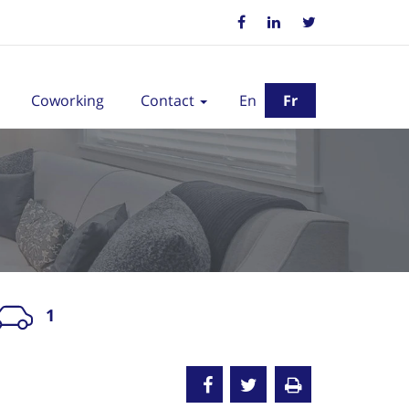
Coworking
Contact
En
Fr
1
endu