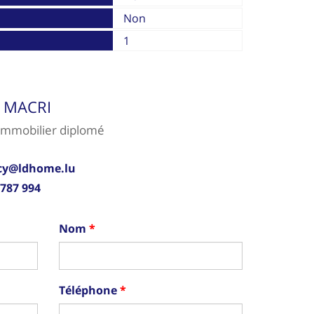
Non
1
y MACRI
Immobilier diplomé
cy@ldhome.lu
 787 994
Nom
Téléphone