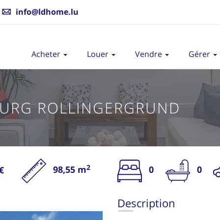
info@ldhome.lu
Acheter
Louer
Vendre
Gérer
URG ROLLINGERGRUND
2
98,55 m
0
0
€
V
Description