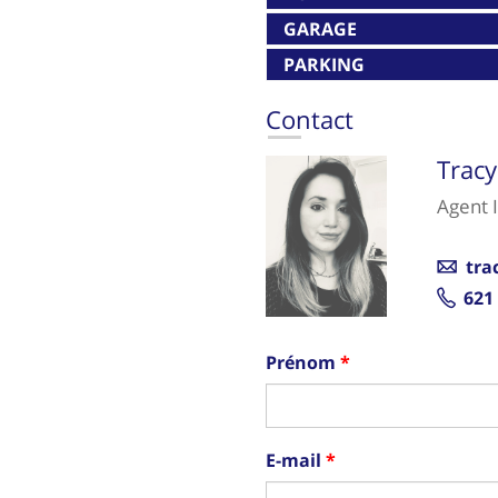
GARAGE
PARKING
Contact
Trac
Agent 
tra
621
Prénom
E-mail