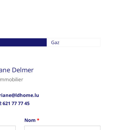
Gaz
iane Delmer
immobilier
riane@ldhome.lu
2 621 77 77 45
Nom