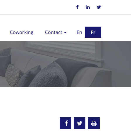
Coworking
Contact
En
Fr
endu