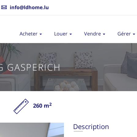
info@ldhome.lu
Acheter
Louer
Vendre
Gérer
 GASPERICH
2
260 m
V
Description