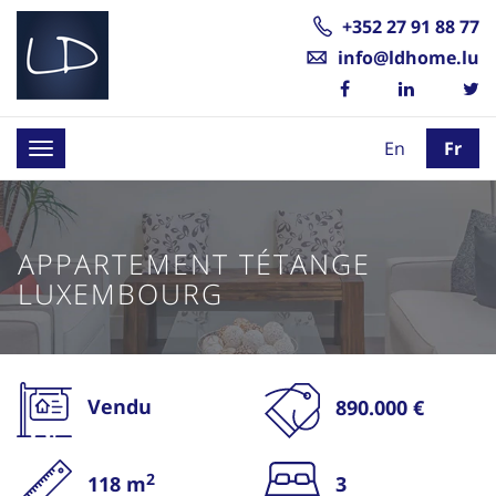
+352 27 91 88 77
info@ldhome.lu
En
Fr
Toggle
navigation
APPARTEMENT TÉTANGE
LUXEMBOURG
Vendu
890.000 €
2
118 m
3