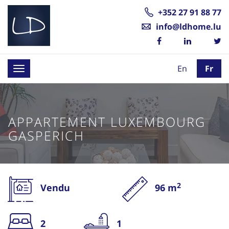
+352 27 91 88 77
info@ldhome.lu
En
Fr
Toggle
navigation
APPARTEMENT LUXEMBOURG
GASPERICH
2
Vendu
96 m
2
1