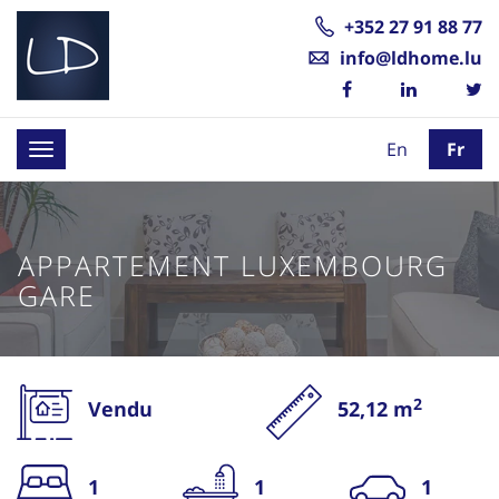
+352 27 91 88 77
info@ldhome.lu
En
Fr
Toggle
navigation
APPARTEMENT LUXEMBOURG
GARE
2
Vendu
52,12 m
1
1
1