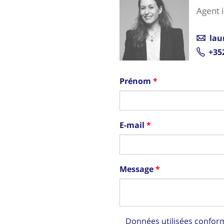
Agent 
lau
+35
Prénom
E-mail
Message
Données utilisées confo