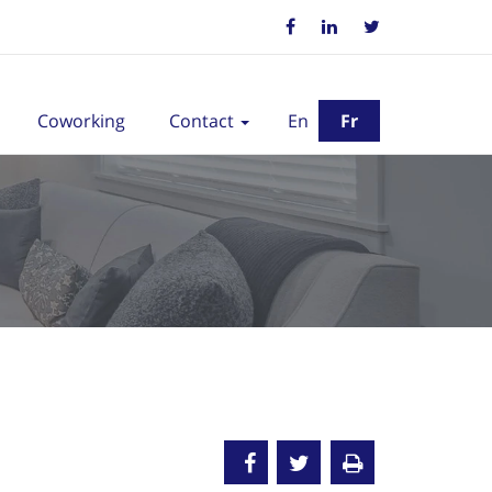
Coworking
Contact
En
Fr
endu