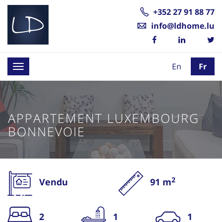
+352 27 91 88 77
info@ldhome.lu
En
Fr
Toggle
navigation
APPARTEMENT LUXEMBOURG
BONNEVOIE
2
Vendu
91 m
2
1
1