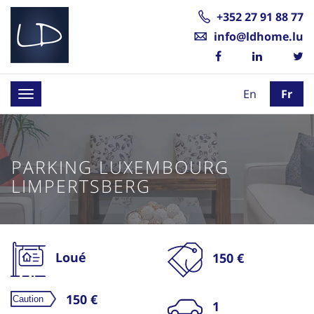
+352 27 91 88 77
info@ldhome.lu
En
Fr
Toggle
navigation
PARKING LUXEMBOURG
LIMPERTSBERG
Loué
150 €
150 €
1