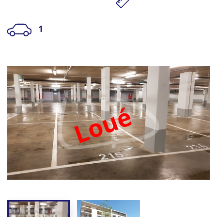
1
Loué