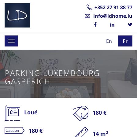
+352 27 91 88 77
info@ldhome.lu
En
Fr
Toggle
navigation
PARKING LUXEMBOURG
GASPERICH
Loué
180 €
180 €
2
14 m