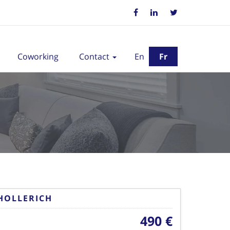
Coworking
Contact
En
Fr
HOLLERICH
490 €