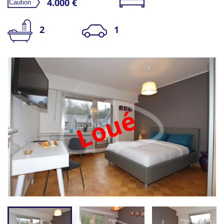
4.000 €
2
1
Loué