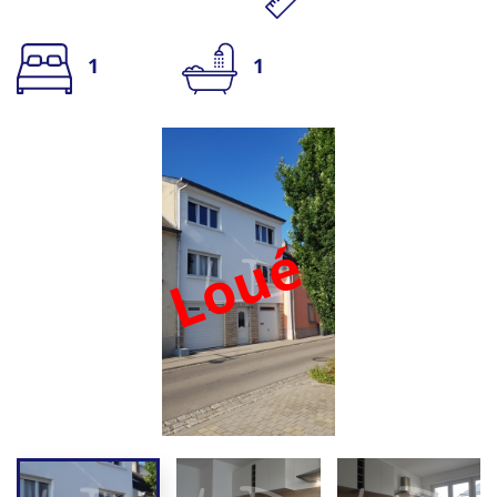
1
1
Loué