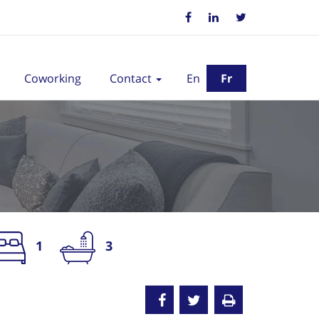
Coworking
Contact
En
Fr
1
3
oué