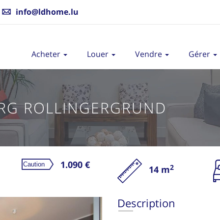
info@ldhome.lu
Acheter
Louer
Vendre
Gérer
RG ROLLINGERGRUND
1.090 €
2
14 m
L
Description