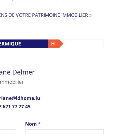
ENS DE VOTRE PATRIMOINE IMMOBILIER »
HERMIQUE
H
iane Delmer
immobilier
riane@ldhome.lu
2 621 77 77 45
Nom