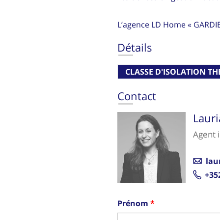
L’agence LD Home « GARDI
Détails
CLASSE D'ISOLATION T
Contact
Laur
Agent 
lau
+35
Prénom