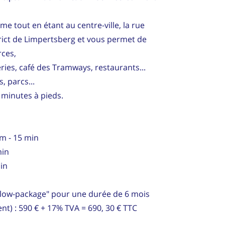
 tout en étant au centre-ville, la rue
trict de Limpertsberg et vous permet de
rces,
ies, café des Tramways, restaurants...
, parcs...
 minutes à pieds.
km - 15 min
min
min
 "low-package" pour une durée de 6 mois
nt) : 590 € + 17% TVA = 690, 30 € TTC