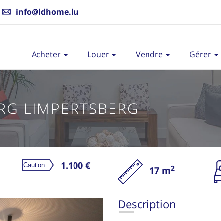
info@ldhome.lu
Acheter
Louer
Vendre
Gérer
G LIMPERTSBERG
1.100 €
2
17 m
L
Description