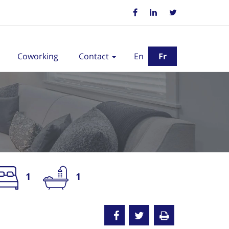
Coworking
Contact
En
Fr
1
1
oué