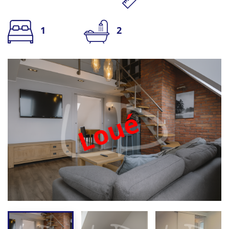
1
2
Loué