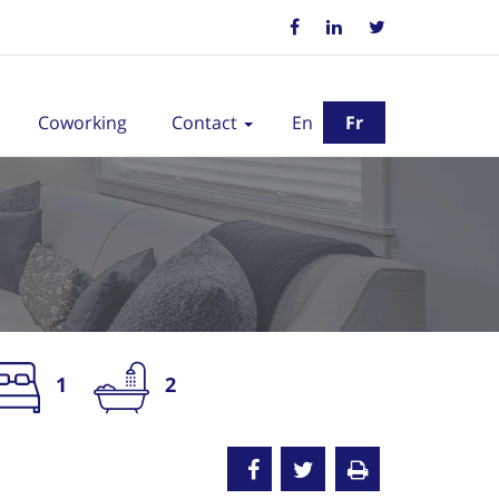
Coworking
Contact
En
Fr
1
2
oué