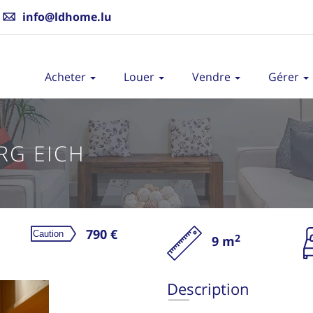
info@ldhome.lu
Acheter
Louer
Vendre
Gérer
RG EICH
790 €
2
9 m
L
Description