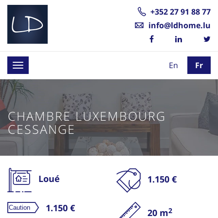
+352 27 91 88 77
info@ldhome.lu
En
Fr
Toggle
navigation
CHAMBRE LUXEMBOURG
CESSANGE
Loué
1.150 €
1.150 €
2
20 m