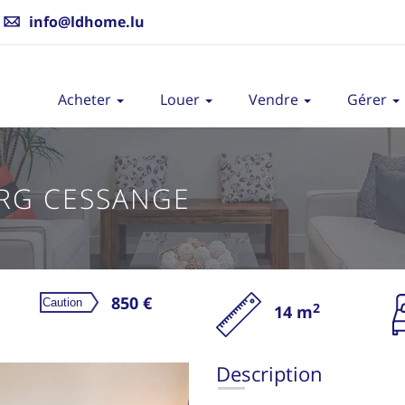
info@ldhome.lu
Acheter
Louer
Vendre
Gérer
RG CESSANGE
850 €
2
14 m
L
Description