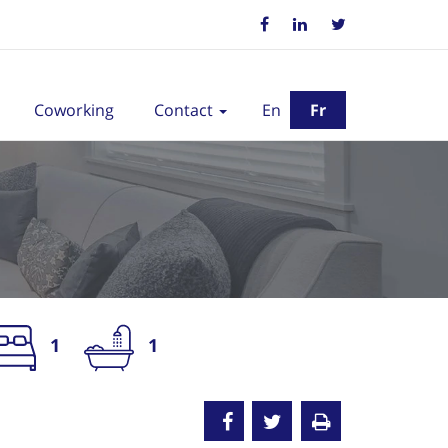
Coworking
Contact
En
Fr
1
1
oué