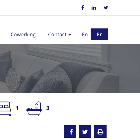
Coworking
Contact
En
Fr
1
3
oué