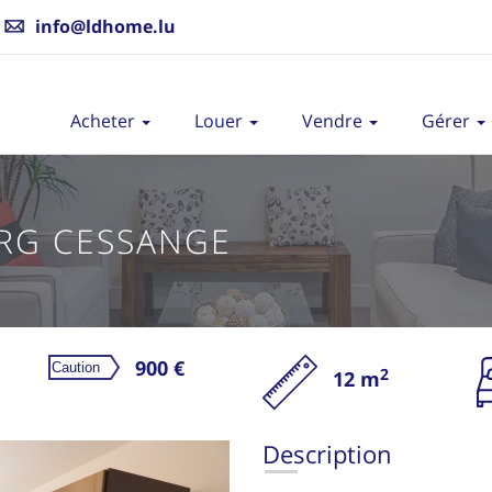
info@ldhome.lu
Acheter
Louer
Vendre
Gérer
RG CESSANGE
900 €
2
12 m
L
Description