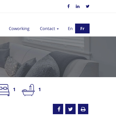
Coworking
Contact
En
Fr
1
1
oué