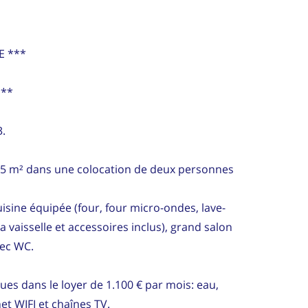
E ***
***
3.
15 m² dans une colocation de deux personnes
isine équipée (four, four micro-ondes, lave-
a vaisselle et accessoires inclus), grand salon
vec WC.
ues dans le loyer de 1.100 € par mois: eau,
net WIFI et chaînes TV.