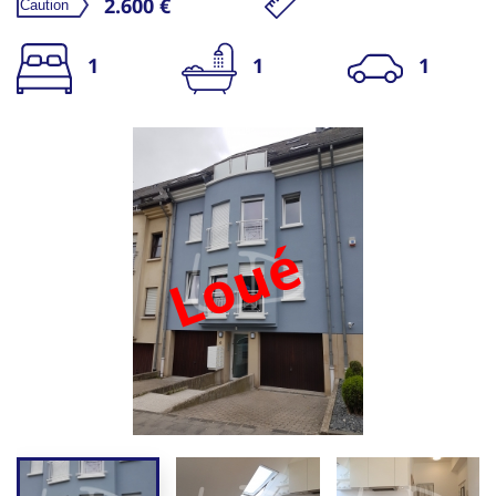
2.600 €
1
1
1
Loué