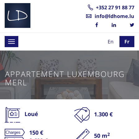
+352 27 91 88 77
info@ldhome.lu
En
Fr
Toggle
navigation
APPARTEMENT LUXEMBOURG
MERL
Loué
1.300 €
150 €
2
50 m