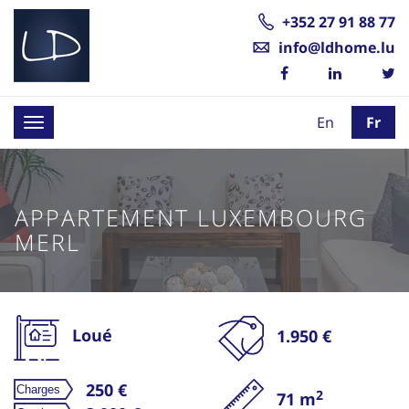
+352 27 91 88 77
info@ldhome.lu
En
Fr
Toggle
navigation
APPARTEMENT LUXEMBOURG
MERL
Loué
1.950 €
250 €
2
71 m