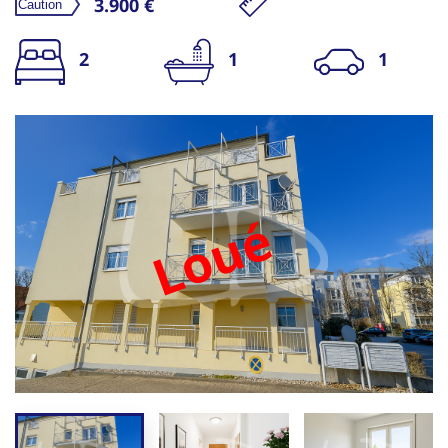
3.900 €
2
1
1
Loué