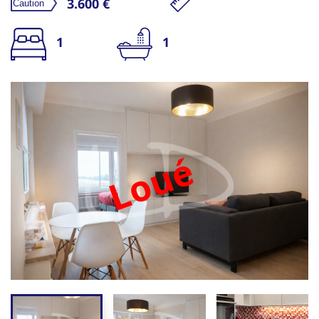
3.600 €
1
1
Loué