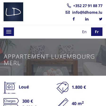
+352 27 91 88 77
info@ldhome.lu
En
Fr
Toggle
navigation
APPARTEMENT LUXEMBOURG
MERL
Loué
1.800 €
300 €
2
40 m