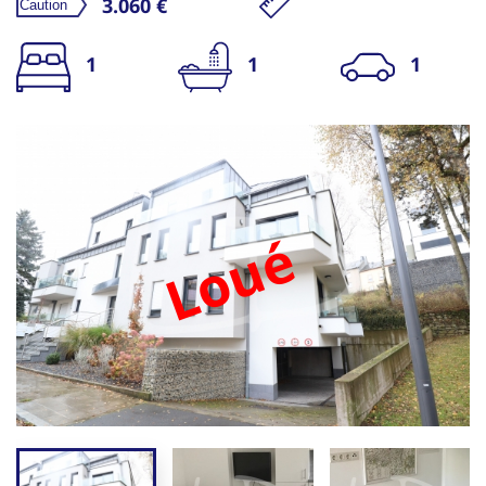
3.060 €
1
1
1
Loué