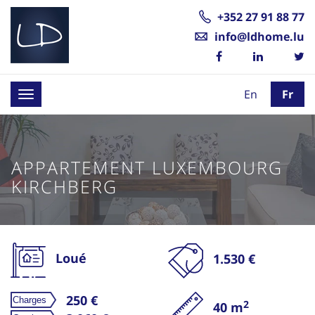
+352 27 91 88 77
info@ldhome.lu
En
Fr
Toggle
navigation
APPARTEMENT LUXEMBOURG
KIRCHBERG
Loué
1.530 €
250 €
2
40 m