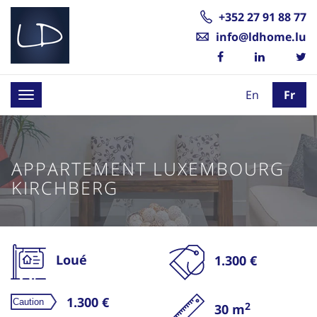
+352 27 91 88 77
info@ldhome.lu
En
Fr
Toggle
navigation
APPARTEMENT LUXEMBOURG
KIRCHBERG
Loué
1.300 €
1.300 €
2
30 m