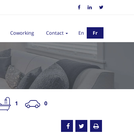
Coworking
Contact
En
Fr
1
0
oué