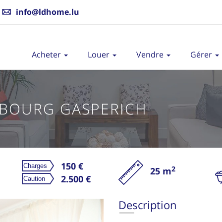
info@ldhome.lu
Acheter
Louer
Vendre
Gérer
BOURG GASPERICH
150 €
2
25 m
2.500 €
L
Description