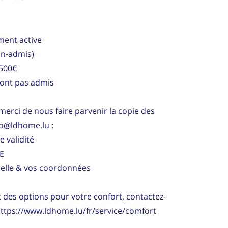
ment active
on-admis)
.500€
sont pas admis
merci de nous faire parvenir la copie des
fo@ldhome.lu :
e validité
IE
uelle & vos coordonnées
es options pour votre confort, contactez-
https://www.ldhome.lu/fr/service/comfort