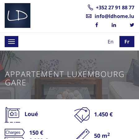
+352 27 91 88 77
info@ldhome.lu
En
Fr
Toggle
navigation
APPARTEMENT LUXEMBOURG
GARE
Loué
1.450 €
150 €
2
50 m