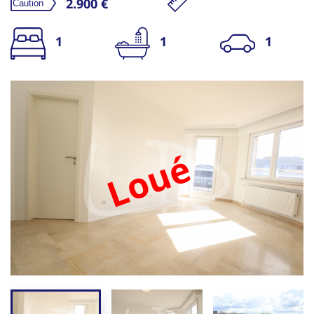
2.900 €
1
1
1
Loué