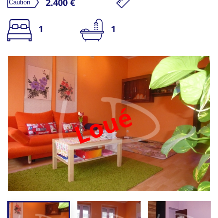
2.400 €
1
1
Loué