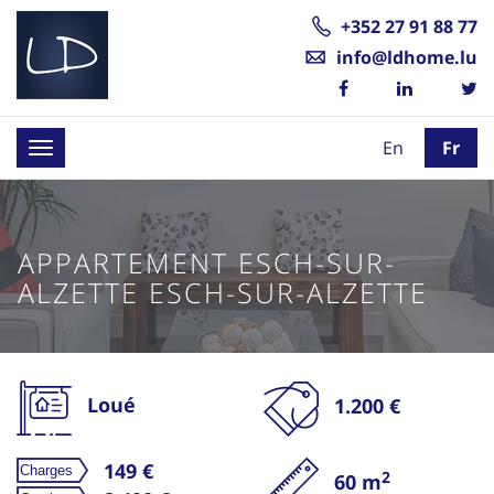
+352 27 91 88 77
info@ldhome.lu
En
Fr
Toggle
navigation
APPARTEMENT ESCH-SUR-
ALZETTE ESCH-SUR-ALZETTE
Loué
1.200 €
149 €
2
60 m