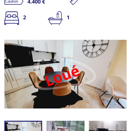
4.400 €
2
1
Loué