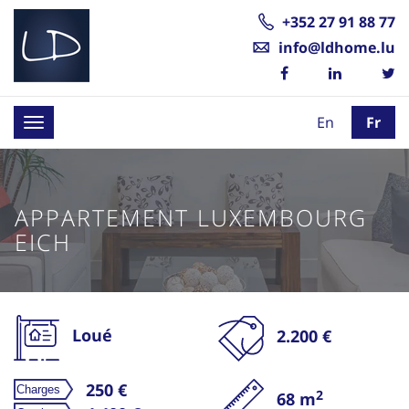
+352 27 91 88 77
info@ldhome.lu
En
Fr
Toggle
navigation
APPARTEMENT LUXEMBOURG
EICH
Loué
2.200 €
250 €
2
68 m