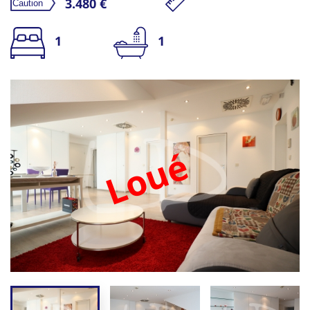
3.480 €
1
1
Loué