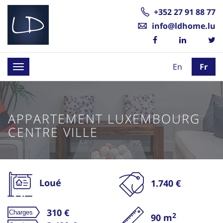
+352 27 91 88 77
info@ldhome.lu
En
Fr
Toggle
navigation
APPARTEMENT LUXEMBOURG
CENTRE VILLE
Loué
1.740 €
310 €
2
90 m