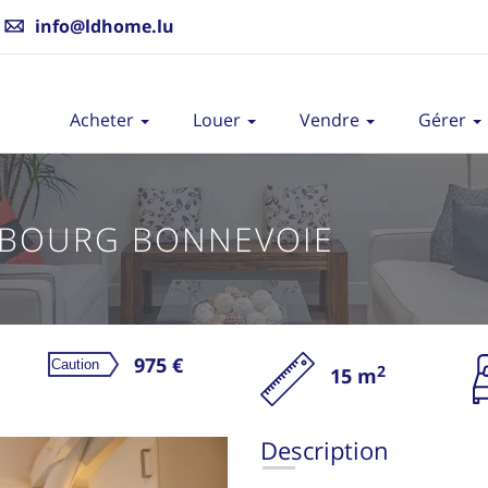
info@ldhome.lu
Acheter
Louer
Vendre
Gérer
MBOURG BONNEVOIE
975 €
2
15 m
L
Description