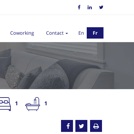
Coworking
Contact
En
Fr
1
1
oué